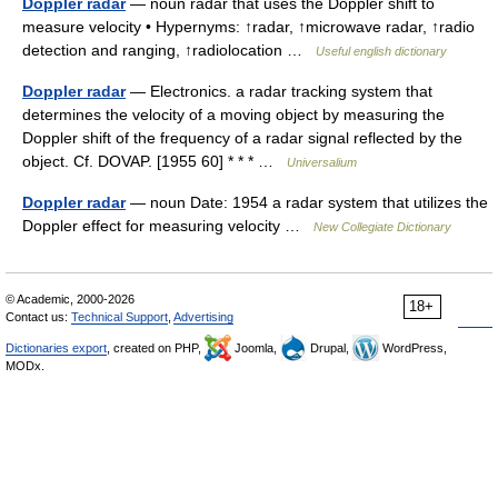
Doppler radar
— noun radar that uses the Doppler shift to
measure velocity • Hypernyms: ↑radar, ↑microwave radar, ↑radio
detection and ranging, ↑radiolocation …
Useful english dictionary
Doppler radar
— Electronics. a radar tracking system that
determines the velocity of a moving object by measuring the
Doppler shift of the frequency of a radar signal reflected by the
object. Cf. DOVAP. [1955 60] * * * …
Universalium
Doppler radar
— noun Date: 1954 a radar system that utilizes the
Doppler effect for measuring velocity …
New Collegiate Dictionary
© Academic, 2000-2026
18+
Contact us:
Technical Support
,
Advertising
Dictionaries export
, created on PHP,
Joomla,
Drupal,
WordPress,
MODx.