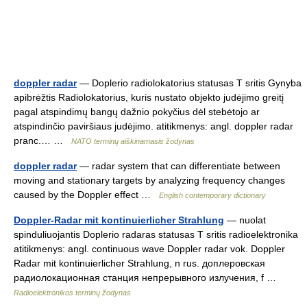
doppler radar
— Doplerio radiolokatorius statusas T sritis Gynyba
apibrėžtis Radiolokatorius, kuris nustato objekto judėjimo greitį
pagal atspindimų bangų dažnio pokyčius dėl stebėtojo ar
atspindinčio paviršiaus judėjimo. atitikmenys: angl. doppler radar
pranc.… …
NATO terminų aiškinamasis žodynas
doppler radar
— radar system that can differentiate between
moving and stationary targets by analyzing frequency changes
caused by the Doppler effect …
English contemporary dictionary
Doppler-Radar mit kontinuierlicher Strahlung
— nuolat
spinduliuojantis Doplerio radaras statusas T sritis radioelektronika
atitikmenys: angl. continuous wave Doppler radar vok. Doppler
Radar mit kontinuierlicher Strahlung, n rus. доплеровская
радиолокационная станция непрерывного излучения, f …
Radioelektronikos terminų žodynas