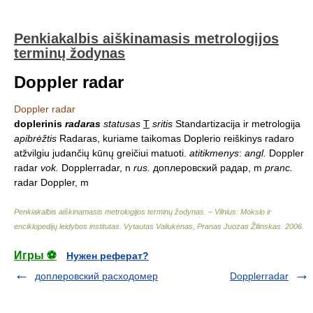
Penkiakalbis aiškinamasis metrologijos
terminų žodynas
Doppler radar
Doppler radar
doplerinis
radaras
statusas
T
sritis
Standartizacija ir metrologija
apibrėžtis
Radaras, kuriame taikomas Doplerio reiškinys radaro
atžvilgiu judančių kūnų greičiui matuoti.
atitikmenys
:
angl.
Doppler
radar
vok.
Dopplerradar, n
rus.
доплеровский радар, m
pranc.
radar Doppler, m
Penkiakalbis aiškinamasis metrologijos terminų žodynas. – Vilnius: Mokslo ir
enciklopedijų leidybos institutas
.
Vytautas Valiukėnas, Pranas Juozas Žilinskas
.
2006
.
Игры ⚽
Нужен реферат?
доплеровский расходомер
Dopplerradar